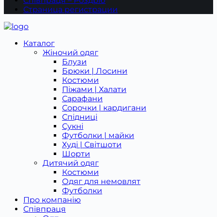
Співпраця – Роздріб
Страница регистрации
Каталог
Жіночий одяг
Блузи
Брюки | Лосини
Костюми
Піжами | Халати
Сарафани
Сорочки | кардигани
Спідниці
Сукні
Футболки | майки
Худі | Світшоти
Шорти
Дитячий одяг
Костюми
Одяг для немовлят
Футболки
Про компанію
Співпраця