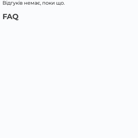
Відгуків немає, поки що.
FAQ
1️⃣ На сайті платіжною карткою
Обери товар та поклади у кошик, вкажи дані для
доставки. Наступним кроком буде оплата картою.
2️⃣ У відділенні Нової пошти / Укрпошта
Післяплата у відділенні по факту отримання на
пошті.