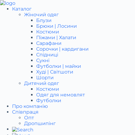
Перейти
до
Каталог
вмісту
Жіночий одяг
Блузи
Брюки | Лосини
Костюми
Піжами | Халати
Сарафани
Сорочки | кардигани
Спідниці
Сукні
Футболки | майки
Худі | Світшоти
Шорти
Дитячий одяг
Костюми
Одяг для немовлят
Футболки
Про компанію
Співпраця
Опт
Дропшипінг