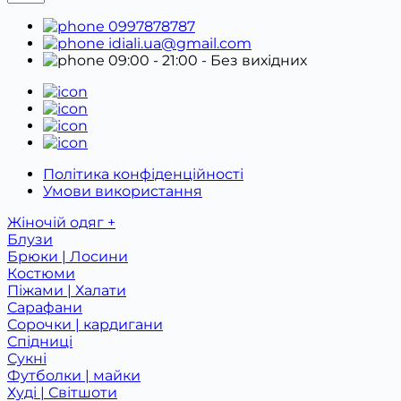
0997878787
idiali.ua@gmail.com
09:00 - 21:00
- Без вихідних
Політика конфіденційності
Умови використання
Жіночій одяг +
Блузи
Брюки | Лосини
Костюми
Піжами | Халати
Сарафани
Сорочки | кардигани
Спідниці
Сукні
Футболки | майки
Худі | Світшоти