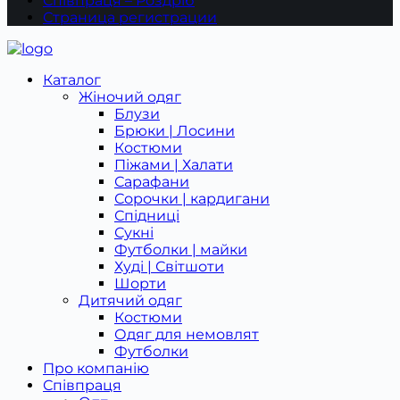
Співпраця – Роздріб
Страница регистрации
Каталог
Жіночий одяг
Блузи
Брюки | Лосини
Костюми
Піжами | Халати
Сарафани
Сорочки | кардигани
Спідниці
Сукні
Футболки | майки
Худі | Світшоти
Шорти
Дитячий одяг
Костюми
Одяг для немовлят
Футболки
Про компанію
Співпраця