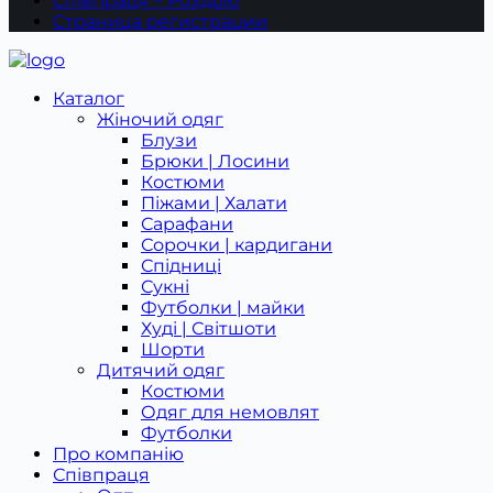
Співпраця – Роздріб
Страница регистрации
Каталог
Жіночий одяг
Блузи
Брюки | Лосини
Костюми
Піжами | Халати
Сарафани
Сорочки | кардигани
Спідниці
Сукні
Футболки | майки
Худі | Світшоти
Шорти
Дитячий одяг
Костюми
Одяг для немовлят
Футболки
Про компанію
Співпраця