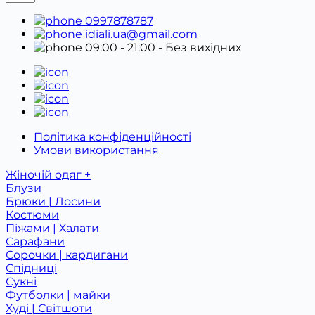
0997878787
idiali.ua@gmail.com
09:00 - 21:00
- Без вихідних
Політика конфіденційності
Умови використання
Жіночій одяг +
Блузи
Брюки | Лосини
Костюми
Піжами | Халати
Сарафани
Сорочки | кардигани
Спідниці
Сукні
Футболки | майки
Худі | Світшоти