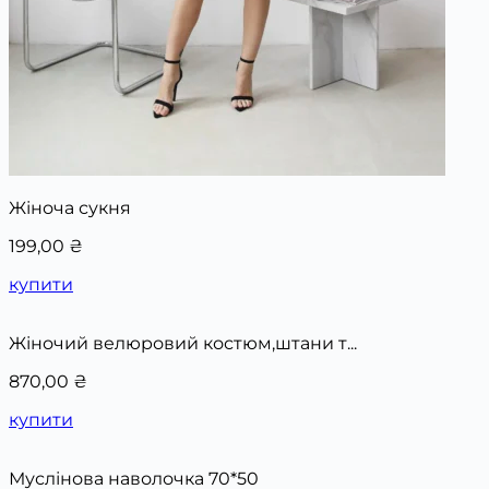
Жіноча сукня
199,00
₴
купити
Жіночий велюровий костюм,штани т...
870,00
₴
купити
Муслінова наволочка 70*50