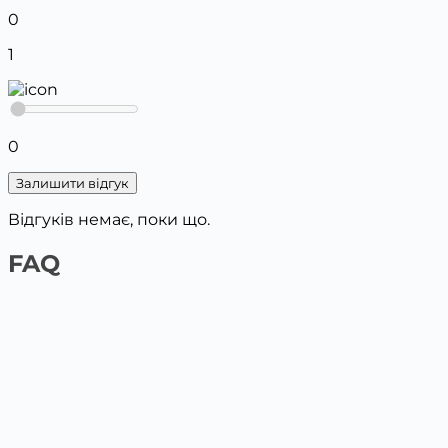
0
1
0
Залишити відгук
Відгуків немає, поки що.
FAQ
1️⃣ На сайті платіжною карткою