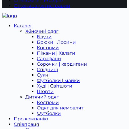
Співпраця – Роздріб
Страница регистрации
Каталог
Жіночий одяг
Блузи
Брюки | Лосини
Костюми
Піжами | Халати
Сарафани
Сорочки | кардигани
Спідниці
Сукні
Футболки | майки
Худі | Світшоти
Шорти
Дитячий одяг
Костюми
Одяг для немовлят
Футболки
Про компанію
Співпраця