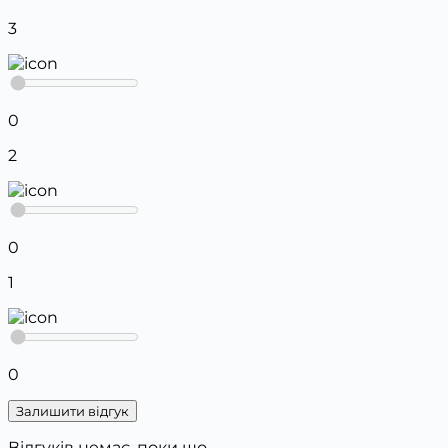
3
0
2
0
1
0
Залишити відгук
Відгуків немає, поки що.