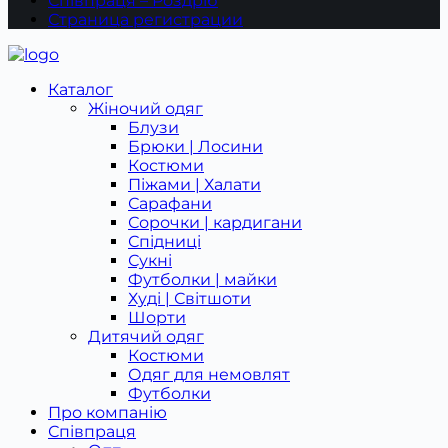
Співпраця – Роздріб
Страница регистрации
Каталог
Жіночий одяг
Блузи
Брюки | Лосини
Костюми
Піжами | Халати
Сарафани
Сорочки | кардигани
Спідниці
Сукні
Футболки | майки
Худі | Світшоти
Шорти
Дитячий одяг
Костюми
Одяг для немовлят
Футболки
Про компанію
Співпраця