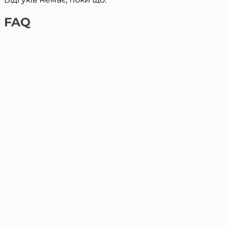
FAQ
1️⃣ На сайті платіжною карткою
Обери товар та поклади у кошик, вкажи дані для
доставки. Наступним кроком буде оплата картою.
2️⃣ У відділенні Нової пошти / Укрпошта
Післяплата у відділенні по факту отримання на
пошті.