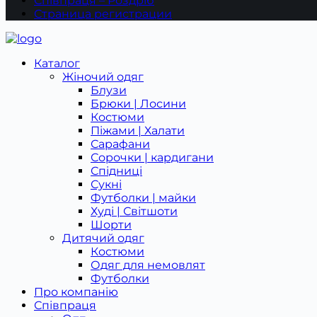
Співпраця – Роздріб
Страница регистрации
Каталог
Жіночий одяг
Блузи
Брюки | Лосини
Костюми
Піжами | Халати
Сарафани
Сорочки | кардигани
Спідниці
Сукні
Футболки | майки
Худі | Світшоти
Шорти
Дитячий одяг
Костюми
Одяг для немовлят
Футболки
Про компанію
Співпраця