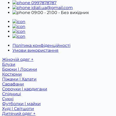
0997878787
idiali.ua@gmail.com
09:00 - 21:00
- Без вихідних
Політика конфіденційності
Умови використання
Жіночій одяг +
Блузи
Брюки | Лосини
Костюми
Піжами | Халати
Сарафани
Сорочки | кардигани
Спідниці
Сукні
Футболки | майки
Худі | Світшоти
Дитячий одяг +