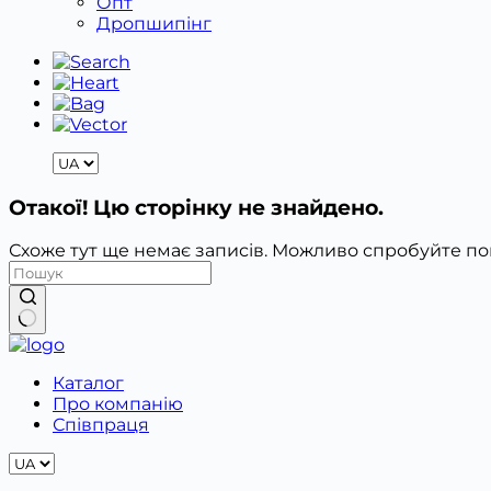
Опт
Дропшипінг
Отакої! Цю сторінку не знайдено.
Схоже тут ще немає записів. Можливо спробуйте п
Немає
результатів
Каталог
Про компанію
Співпраця