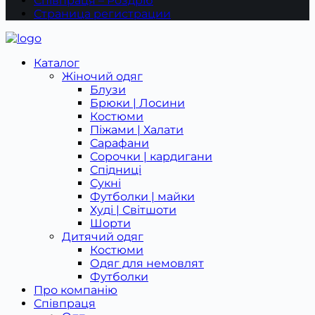
Співпраця – Роздріб
Страница регистрации
Каталог
Жіночий одяг
Блузи
Брюки | Лосини
Костюми
Піжами | Халати
Сарафани
Сорочки | кардигани
Спідниці
Сукні
Футболки | майки
Худі | Світшоти
Шорти
Дитячий одяг
Костюми
Одяг для немовлят
Футболки
Про компанію
Співпраця