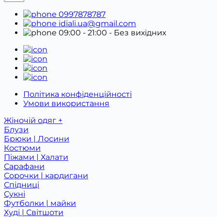
0997878787
idiali.ua@gmail.com
09:00 - 21:00
- Без вихідних
Політика конфіденційності
Умови використання
Жіночій одяг +
Блузи
Брюки | Лосини
Костюми
Піжами | Халати
Сарафани
Сорочки | кардигани
Спідниці
Сукні
Футболки | майки
Худі | Світшоти