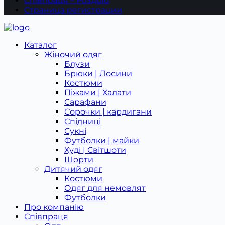
Співпраця – Роздріб
Страница регистрации
Каталог
Жіночий одяг
Блузи
Брюки | Лосини
Костюми
Піжами | Халати
Сарафани
Сорочки | кардигани
Спідниці
Сукні
Футболки | майки
Худі | Світшоти
Шорти
Дитячий одяг
Костюми
Одяг для немовлят
Футболки
Про компанію
Співпраця