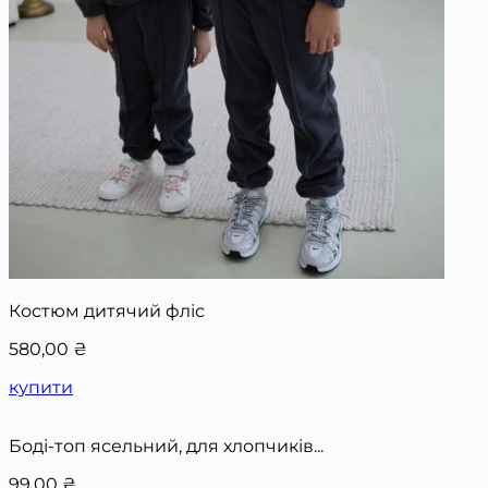
Костюм дитячий фліс
580,00
₴
купити
Боді-топ ясельний, для хлопчиків...
99,00
₴