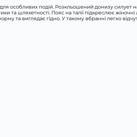
для особливих подій. Розкльошений донизу силует над
и та шляхетності. Пояс на талії підкреслює жіночні 
форму та виглядає гідно. У такому вбранні легко ві