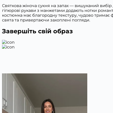
Святкова жіноча сукня на запах — вишуканий вибір 
гіпюрові рукави з манжетами додають нотки романтик
костюмка має благородну текстуру, чудово тримає 
свята та привертаючи захоплені погляди.
Завершіть свій образ