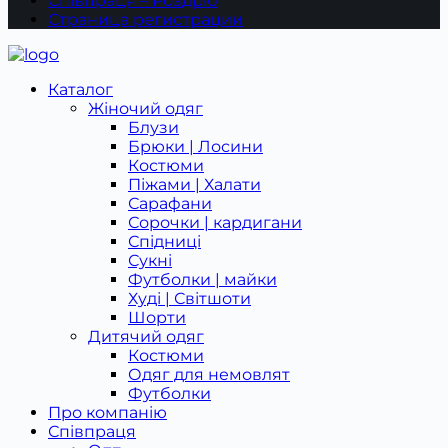
Співпраця – Роздріб
Страница регистрации
Каталог
Жіночий одяг
Блузи
Брюки | Лосини
Костюми
Піжами | Халати
Сарафани
Сорочки | кардигани
Спідниці
Сукні
Футболки | майки
Худі | Світшоти
Шорти
Дитячий одяг
Костюми
Одяг для немовлят
Футболки
Про компанію
Співпраця