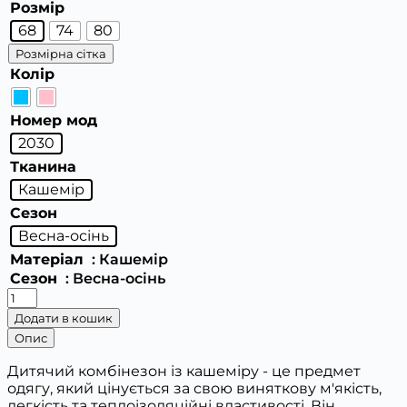
Розмір
68
74
80
Розмірна сітка
Колір
Номер мод
2030
Тканина
Кашемір
Сезон
Весна-осінь
Матеріал
: Кашемір
Сезон
: Весна-осінь
Комбинезон
дитячій
Додати в кошик
з
Опис
вушками
2030
Дитячий комбінезон із кашеміру - це предмет
кількість
одягу, який цінується за свою виняткову м'якість,
легкість та теплоізоляційні властивості. Він