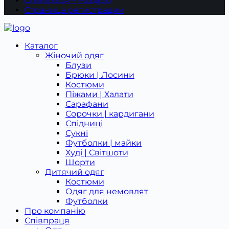
Співпраця – Роздріб
Страница регистрации
Каталог
Жіночий одяг
Блузи
Брюки | Лосини
Костюми
Піжами | Халати
Сарафани
Сорочки | кардигани
Спідниці
Сукні
Футболки | майки
Худі | Світшоти
Шорти
Дитячий одяг
Костюми
Одяг для немовлят
Футболки
Про компанію
Співпраця