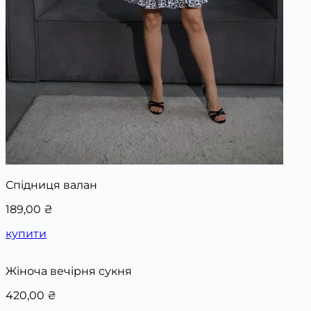
Спідниця валан
189,00
₴
купити
Жіноча вечірня сукня
420,00
₴