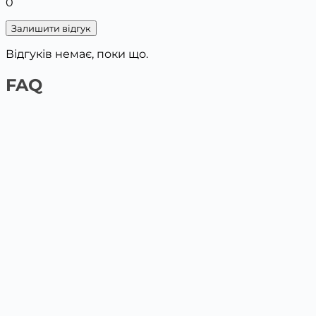
0
Залишити відгук
Відгуків немає, поки що.
FAQ
1️⃣ На сайті платіжною карткою
Обери товар та поклади у кошик, вкажи дані для
доставки. Наступним кроком буде оплата картою.
2️⃣ У відділенні Нової пошти / Укрпошта