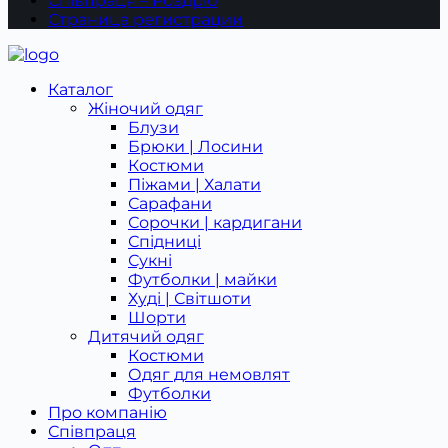
Співпраця – Роздріб
Страница регистрации
Каталог
Жіночий одяг
Блузи
Брюки | Лосини
Костюми
Піжами | Халати
Сарафани
Сорочки | кардигани
Спідниці
Сукні
Футболки | майки
Худі | Світшоти
Шорти
Дитячий одяг
Костюми
Одяг для немовлят
Футболки
Про компанію
Співпраця