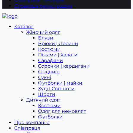
Співпраця – Роздріб
Страница регистрации
Каталог
Жіночий одяг
Блузи
Брюки | Лосини
Костюми
Піжами | Халати
Сарафани
Сорочки | кардигани
Спідниці
Сукні
Футболки | майки
Худі | Світшоти
Шорти
Дитячий одяг
Костюми
Одяг для немовлят
Футболки
Про компанію
Співпраця