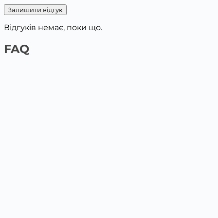
Залишити відгук
Відгуків немає, поки що.
FAQ
1️⃣ На сайті платіжною карткою
Обери товар та поклади у кошик, вкажи дані для
доставки. Наступним кроком буде оплата картою.
2️⃣ У відділенні Нової пошти / Укрпошта