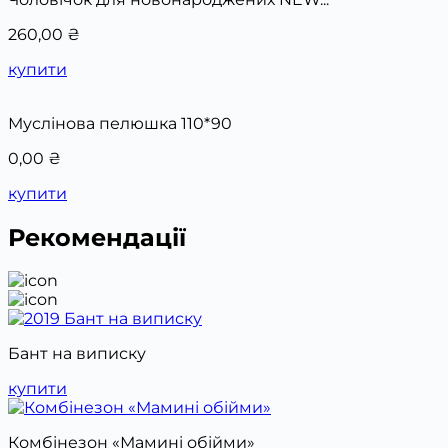
260,00
₴
купити
Муслінова пелюшка 110*90
0,00
₴
купити
Рекомендації
Бант на виписку
купити
Комбінезон «Мамині обійми»