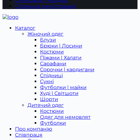
Співпраця – Роздріб
Страница регистрации
Каталог
Жіночий одяг
Блузи
Брюки | Лосини
Костюми
Піжами | Халати
Сарафани
Сорочки | кардигани
Спідниці
Сукні
Футболки | майки
Худі | Світшоти
Шорти
Дитячий одяг
Костюми
Одяг для немовлят
Футболки
Про компанію
Співпраця