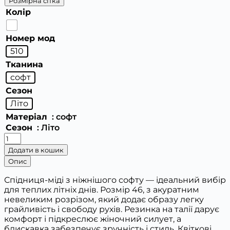
Розмірна сітка
Колір
Номер мод
510
Тканина
софт
Сезон
Літо
Матеріал
: софт
Сезон
: Літо
Жіноча
юбка-
Додати в кошик
міді
Опис
кількість
Спідниця-міді з ніжнішого софту — ідеальний вибір
для теплих літніх днів. Розмір 46, з акуратним
невеликим розрізом, який додає образу легку
грайливість і свободу рухів. Резинка на талії дарує
комфорт і підкреслює жіночний силует, а
блискавка забезпечує зручність і стиль. Квіткові