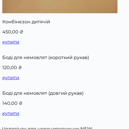
Конбінезон дитячій
450,00
₴
купити
Боді для немовлят (короткий рукав)
120,00
₴
купити
Боді для немовлят (довгий рукав)
140,00
₴
купити
Чоловічок для новонароджених NEW...