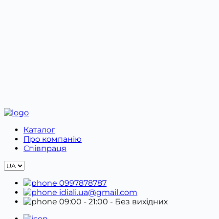
Здійснюючи обмін або повернення онлайн-
замовлення, необхідно зв’язатися з менеджером
за номером телефону +38 099 787 87 87 або в
Viber. Далі необхідно заповнити Бланк обміну та
повернення.
Відправку належно упакованого товару разом з
бланком необхідно здійснити в оригінальному
пакуванні.
Каталог
Про компанію
Співпраця
0997878787
idiali.ua@gmail.com
09:00 - 21:00
- Без вихідних