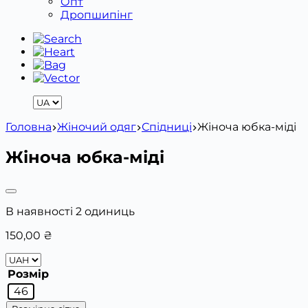
Опт
Дропшипінг
Головна
Жіночий одяг
Спідниці
Жіноча юбка-міді
Жіноча юбка-міді
В наявності 2 одиниць
150,00
₴
Розмір
46