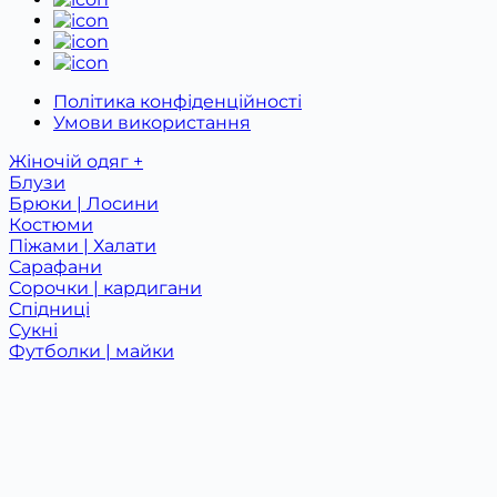
Політика конфіденційності
Умови використання
Жіночій одяг +
Блузи
Брюки | Лосини
Костюми
Піжами | Халати
Сарафани
Сорочки | кардигани
Спідниці
Сукні
Футболки | майки
Худі | Світшоти
Дитячий одяг +
Костюми
Одяг для немовлят
Футболки
Новинки