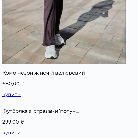
Комбінезон жіночій велюровий
680,00
₴
купити
Футболка зі стразами”полун...
299,00
₴
купити