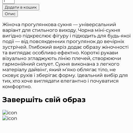
сукня
Додати в кошик
1051
Опис
кількість
Жіноча прогулянкова сукня — універсальний
варіант для стильного виходу. Чорна міні-сукня
вигідно підкреслює фігуру і підходить для будь-якої
події — від повсякденних прогулянок до вечірніх
зустрічей. Глибокий виріз додає образу жіночності
та виглядає особливо ефектно. Короткі рукави
візуально згладжують лінію плечей, створюючи
гармонійний силует. Сукня виконана з легкого
матеріалу дайвінг, який м’яко облягає тіло, не
сковує рухів і зберігає форму. Ідеальний вибір для
тих, хто хоче виглядати елегантно і почуватися
комфортно.
Завершіть свій образ