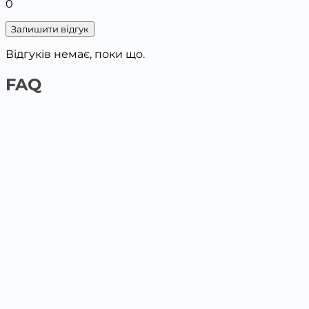
0
Залишити відгук
Відгуків немає, поки що.
FAQ
1️⃣ На сайті платіжною карткою
Обери товар та поклади у кошик, вкажи дані для
доставки. Наступним кроком буде оплата картою.
2️⃣ У відділенні Нової пошти / Укрпошта