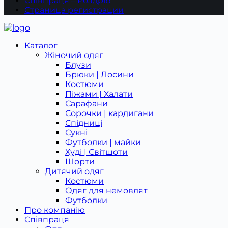
Співпраця – Роздріб
Страница регистрации
Каталог
Жіночий одяг
Блузи
Брюки | Лосини
Костюми
Піжами | Халати
Сарафани
Сорочки | кардигани
Спідниці
Сукні
Футболки | майки
Худі | Світшоти
Шорти
Дитячий одяг
Костюми
Одяг для немовлят
Футболки
Про компанію
Співпраця