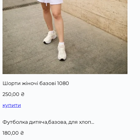
Шорти жіночі базові 1080
250,00
₴
купити
Футболка дитяча,базова, для хлоп...
180,00
₴