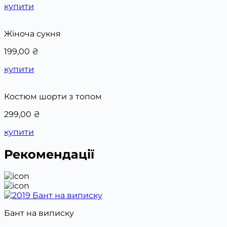
купити
Жіноча сукня
199,00
₴
купити
Костюм шорти з топом
299,00
₴
купити
Рекомендації
Бант на виписку