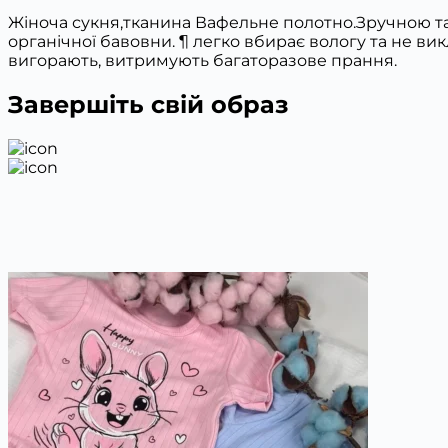
Жіноча сукня,тканина Вафельне полотно.Зручною та 
органічної бавовни. ¶ легко вбирає вологу та не вик
вигорають, витримують багаторазове прання.
Завершіть свій образ