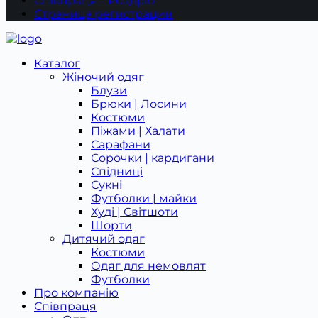
Співпраця – Роздріб
Страница регистрации
Каталог
Жіночий одяг
Блузи
Брюки | Лосини
Костюми
Піжами | Халати
Сарафани
Сорочки | кардигани
Спідниці
Сукні
Футболки | майки
Худі | Світшоти
Шорти
Дитячий одяг
Костюми
Одяг для немовлят
Футболки
Про компанію
Співпраця