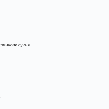
улянкова сукня
.