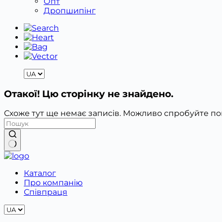
Опт
Дропшипінг
Отакої! Цю сторінку не знайдено.
Схоже тут ще немає записів. Можливо спробуйте п
Немає
результатів
Каталог
Про компанію
Співпраця