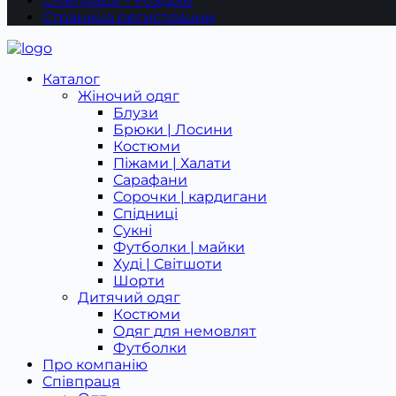
Співпраця – Роздріб
Страница регистрации
Каталог
Жіночий одяг
Блузи
Брюки | Лосини
Костюми
Піжами | Халати
Сарафани
Сорочки | кардигани
Спідниці
Сукні
Футболки | майки
Худі | Світшоти
Шорти
Дитячий одяг
Костюми
Одяг для немовлят
Футболки
Про компанію
Співпраця