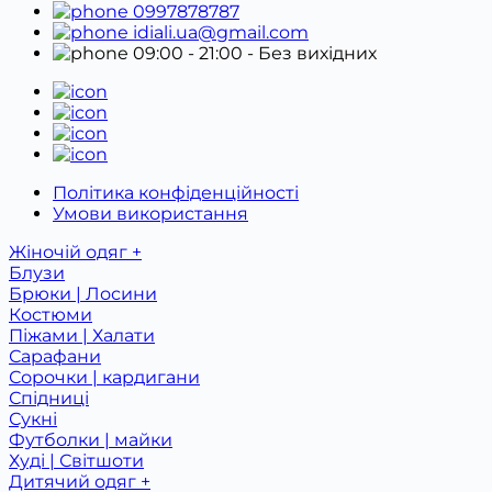
0997878787
idiali.ua@gmail.com
09:00 - 21:00
- Без вихідних
Політика конфіденційності
Умови використання
Жіночій одяг +
Блузи
Брюки | Лосини
Костюми
Піжами | Халати
Сарафани
Сорочки | кардигани
Спідниці
Сукні
Футболки | майки
Худі | Світшоти
Дитячий одяг +