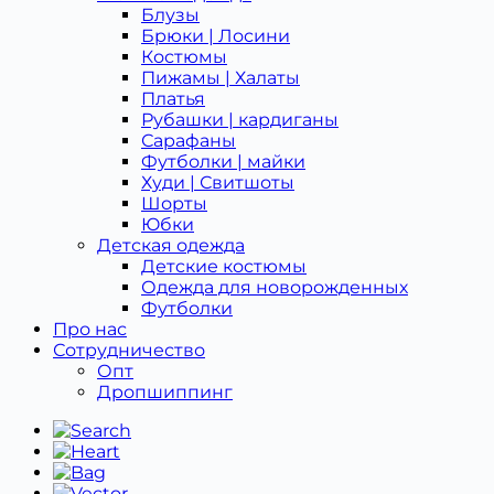
Блузы
Брюки | Лосини
Костюмы
Пижамы | Халаты
Платья
Рубашки | кардиганы
Сарафаны
Футболки | майки
Худи | Свитшоты
Шорты
Юбки
Детская одежда
Детcкие костюмы
Одежда для новорожденных
Футболки
Про нас
Сотрудничество
Опт
Дропшиппинг