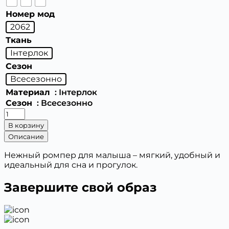
Номер мод
2062
Ткань
Інтерлок
Сезон
Всесезонно
Материал
: Інтерлок
Сезон
: Всесезонно
Количество
товара
В корзину
2062
Описание
Ромпер
для
Нежный ромпер для малыша – мягкий, удобный и
малыша
идеальный для сна и прогулок.
(длинный
рукав)
Завершите свой образ
(56,62,68,74)