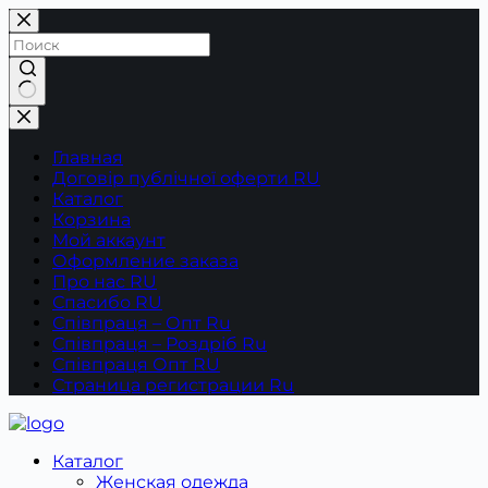
Перейти
к
сути
Ничего
не
найдено
Главная
Договір публічної оферти RU
Каталог
Корзина
Мой аккаунт
Оформление заказа
Про нас RU
Спасибо RU
Співпраця – Опт Ru
Співпраця – Роздріб Ru
Співпраця Опт RU
Страница регистрации Ru
Каталог
Женская одежда