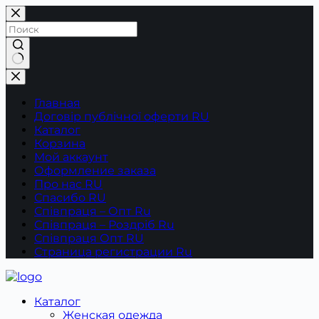
Перейти
к
сути
Ничего
не
найдено
Главная
Договір публічної оферти RU
Каталог
Корзина
Мой аккаунт
Оформление заказа
Про нас RU
Спасибо RU
Співпраця – Опт Ru
Співпраця – Роздріб Ru
Співпраця Опт RU
Страница регистрации Ru
Каталог
Женская одежда