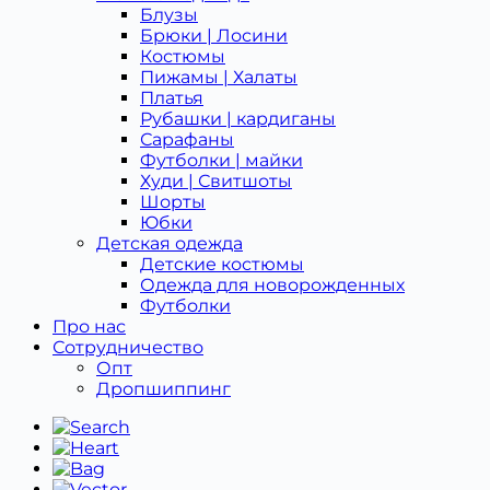
Блузы
Брюки | Лосини
Костюмы
Пижамы | Халаты
Платья
Рубашки | кардиганы
Сарафаны
Футболки | майки
Худи | Свитшоты
Шорты
Юбки
Детская одежда
Детcкие костюмы
Одежда для новорожденных
Футболки
Про нас
Сотрудничество
Опт
Дропшиппинг