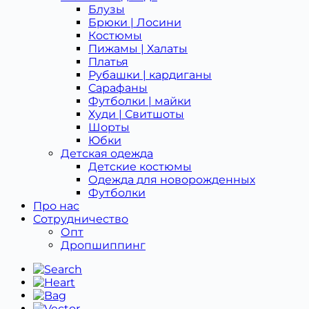
Блузы
Брюки | Лосини
Костюмы
Пижамы | Халаты
Платья
Рубашки | кардиганы
Сарафаны
Футболки | майки
Худи | Свитшоты
Шорты
Юбки
Детская одежда
Детcкие костюмы
Одежда для новорожденных
Футболки
Про нас
Сотрудничество
Опт
Дропшиппинг