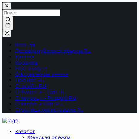
Перейти
к
сути
Ничего
не
найдено
Главная
Договір публічної оферти RU
Каталог
Корзина
Мой аккаунт
Оформление заказа
Про нас RU
Спасибо RU
Співпраця – Опт Ru
Співпраця – Роздріб Ru
Співпраця Опт RU
Страница регистрации Ru
Каталог
Женская одежда