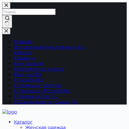
Перейти
к
сути
Ничего
не
найдено
Главная
Договір публічної оферти RU
Каталог
Корзина
Мой аккаунт
Оформление заказа
Про нас RU
Спасибо RU
Співпраця – Опт Ru
Співпраця – Роздріб Ru
Співпраця Опт RU
Страница регистрации Ru
Каталог
Женская одежда