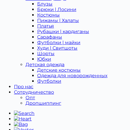
Блузы
Брюки | Лосини
Костюмы
Пижамы | Халаты
Платья
Рубашки | кардиганы
Сарафаны
Футболки | майки
Худи | Свитшоты
Шорты
Юбки
Детская одежда
Детcкие костюмы
Одежда для новорожденных
Футболки
Про нас
Сотрудничество
Опт
Дропшиппинг