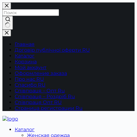
Перейти
к
сути
Ничего
не
найдено
Главная
Договір публічної оферти RU
Каталог
Корзина
Мой аккаунт
Оформление заказа
Про нас RU
Спасибо RU
Співпраця – Опт Ru
Співпраця – Роздріб Ru
Співпраця Опт RU
Страница регистрации Ru
Каталог
Женская одежда