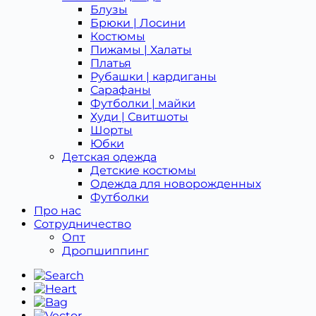
Блузы
Брюки | Лосини
Костюмы
Пижамы | Халаты
Платья
Рубашки | кардиганы
Сарафаны
Футболки | майки
Худи | Свитшоты
Шорты
Юбки
Детская одежда
Детcкие костюмы
Одежда для новорожденных
Футболки
Про нас
Сотрудничество
Опт
Дропшиппинг