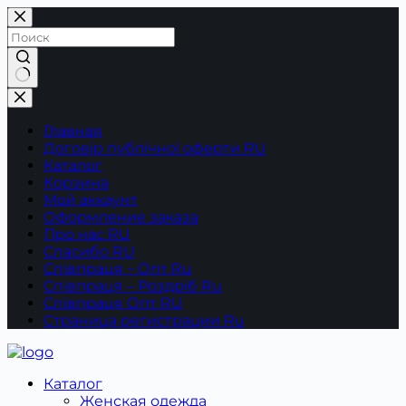
Перейти
к
сути
Ничего
не
найдено
Главная
Договір публічної оферти RU
Каталог
Корзина
Мой аккаунт
Оформление заказа
Про нас RU
Спасибо RU
Співпраця – Опт Ru
Співпраця – Роздріб Ru
Співпраця Опт RU
Страница регистрации Ru
Каталог
Женская одежда