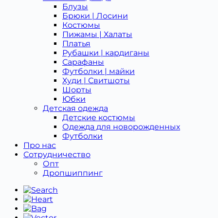
Блузы
Брюки | Лосини
Костюмы
Пижамы | Халаты
Платья
Рубашки | кардиганы
Сарафаны
Футболки | майки
Худи | Свитшоты
Шорты
Юбки
Детская одежда
Детcкие костюмы
Одежда для новорожденных
Футболки
Про нас
Сотрудничество
Опт
Дропшиппинг