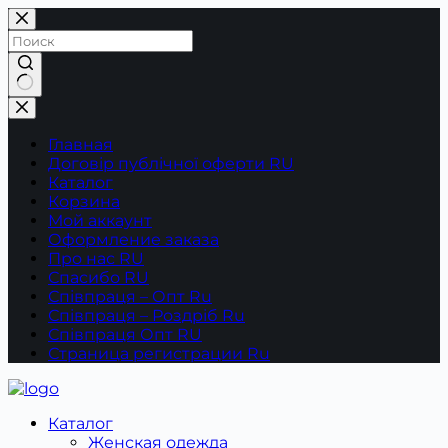
Перейти
к
сути
Ничего
не
найдено
Главная
Договір публічної оферти RU
Каталог
Корзина
Мой аккаунт
Оформление заказа
Про нас RU
Спасибо RU
Співпраця – Опт Ru
Співпраця – Роздріб Ru
Співпраця Опт RU
Страница регистрации Ru
Каталог
Женская одежда