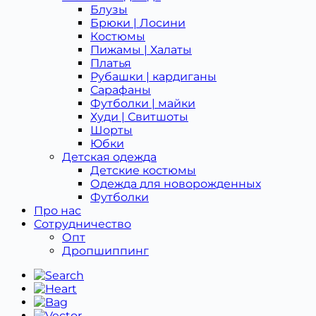
Блузы
Брюки | Лосини
Костюмы
Пижамы | Халаты
Платья
Рубашки | кардиганы
Сарафаны
Футболки | майки
Худи | Свитшоты
Шорты
Юбки
Детская одежда
Детcкие костюмы
Одежда для новорожденных
Футболки
Про нас
Сотрудничество
Опт
Дропшиппинг