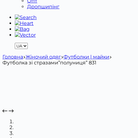
Опт
Дропшипінг
Головна
Жіночий одяг
Футболки | майки
Футболка зі стразами”полуниця” 831