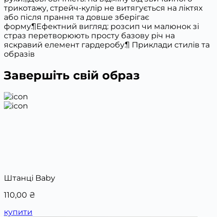
трикотажу, стрейч-кулір не витягується на ліктях
або після прання та довше зберігає
форму.¶Ефектний вигляд: розсип чи малюнок зі
страз перетворюють просту базову річ на
яскравий елемент гардеробу.¶ Приклади стилів та
образів
Завершіть свій образ
Штанці Baby
110,00
₴
купити