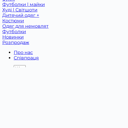
Футболки | майки
Худі | Світшоти
Дитячий одяг +
Костюми
Одяг для немовлят
Футболки
Новинки
Розпродаж
Про нас
Співпраця
0997878787
Графік роботи
09:00 - 21-00
Без вихідних