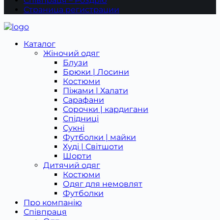
Співпраця – Роздріб
Страница регистрации
Каталог
Жіночий одяг
Блузи
Брюки | Лосини
Костюми
Піжами | Халати
Сарафани
Сорочки | кардигани
Спідниці
Сукні
Футболки | майки
Худі | Світшоти
Шорти
Дитячий одяг
Костюми
Одяг для немовлят
Футболки
Про компанію
Співпраця