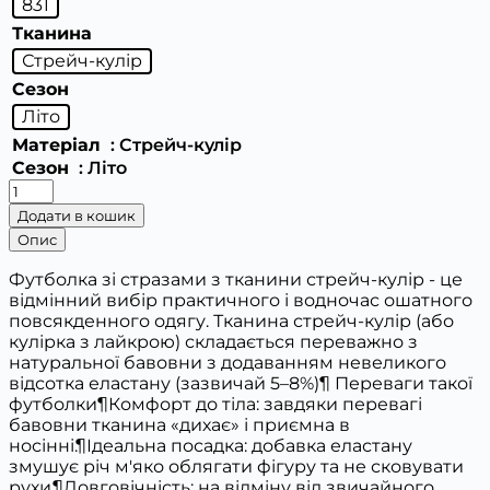
831
Тканина
Стрейч-кулір
Сезон
Літо
Матеріал
: Стрейч-кулір
Сезон
: Літо
Футболка
зі
Додати в кошик
стразами"полуниця"
Опис
831
кількість
Футболка зі стразами з тканини стрейч-кулір - це
відмінний вибір практичного і водночас ошатного
повсякденного одягу. Тканина стрейч-кулір (або
кулірка з лайкрою) складається переважно з
натуральної бавовни з додаванням невеликого
відсотка еластану (зазвичай 5–8%)¶ Переваги такої
футболки¶Комфорт до тіла: завдяки перевагі
бавовни тканина «дихає» і приємна в
носінні.¶Ідеальна посадка: добавка еластану
змушує річ м'яко облягати фігуру та не сковувати
рухи.¶Довговічність: на відміну від звичайного