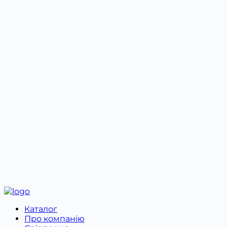
4️⃣ Збереження упаковки.
Здійснюючи обмін або повернення онлайн-
замовлення, необхідно зв’язатися з менеджером
за номером телефону +38 099 787 87 87 або в
Viber. Далі необхідно заповнити Бланк обміну та
повернення.
Відправку належно упакованого товару разом з
бланком необхідно здійснити в оригінальному
пакуванні.
Каталог
Про компанію