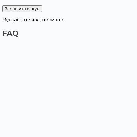
Залишити відгук
Відгуків немає, поки що.
FAQ
1️⃣ На сайті платіжною карткою
Обери товар та поклади у кошик, вкажи дані для
доставки. Наступним кроком буде оплата картою.
2️⃣ У відділенні Нової пошти / Укрпошта