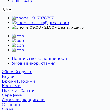
Співпраця
0997878787
idiali.ua@gmail.com
09:00 - 21:00
- Без вихідних
Політика конфіденційності
Умови використання
Жіночій одяг +
Блузи
Брюки | Лосини
Костюми
Піжами | Халати
Сарафани
Сорочки | кардигани
Спідниці
Сукні