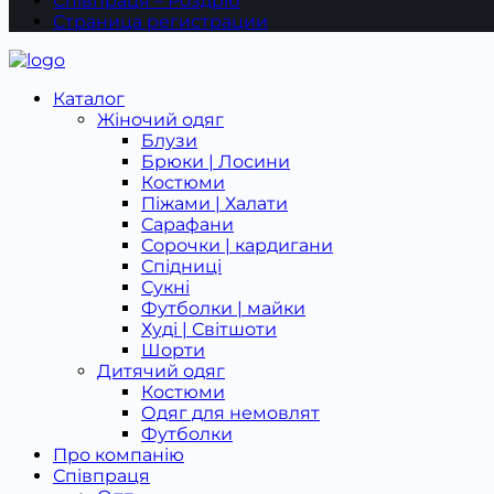
Співпраця – Роздріб
Страница регистрации
Каталог
Жіночий одяг
Блузи
Брюки | Лосини
Костюми
Піжами | Халати
Сарафани
Сорочки | кардигани
Спідниці
Сукні
Футболки | майки
Худі | Світшоти
Шорти
Дитячий одяг
Костюми
Одяг для немовлят
Футболки
Про компанію
Співпраця