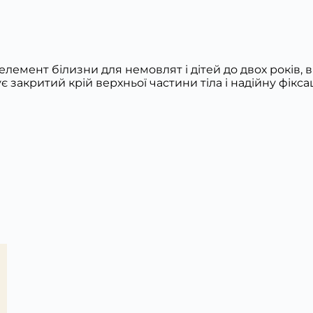
 елемент білизни для немовлят і дітей до двох років
закритий крій верхньої частини тіла і надійну фіксац