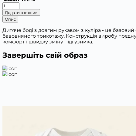
2076
Боді
Додати в кошик
для
Опис
немовлят
(довгий
Дитяче боді з довгим рукавом з куліра - це базовий
рукав)
бавовняного трикотажу. Конструкція виробу поєднує 
(62,68,74,80,86)
комфорт і швидку зміну підгузника.
кількість
Завершіть свій образ