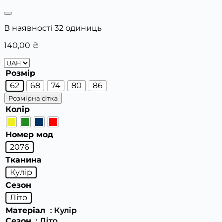
В наявності 32 одиниць
140,00
₴
Розмір
62
68
74
80
86
Розмірна сітка
Колір
Номер мод
2076
Тканина
Кулір
Сезон
Літо
Матеріал
: Кулір
Сезон
: Літо