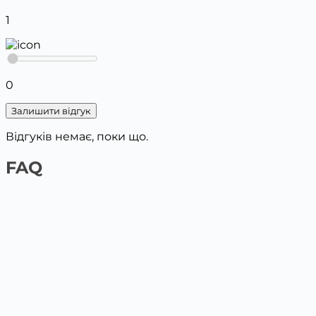
1
0
Залишити відгук
Відгуків немає, поки що.
FAQ
1️⃣ На сайті платіжною карткою
Обери товар та поклади у кошик, вкажи дані для