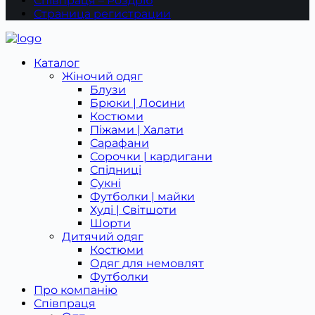
Співпраця – Роздріб
Страница регистрации
Каталог
Жіночий одяг
Блузи
Брюки | Лосини
Костюми
Піжами | Халати
Сарафани
Сорочки | кардигани
Спідниці
Сукні
Футболки | майки
Худі | Світшоти
Шорти
Дитячий одяг
Костюми
Одяг для немовлят
Футболки
Про компанію
Співпраця