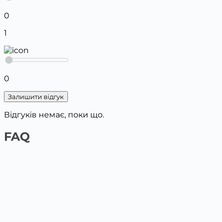
0
1
0
Залишити відгук
Відгуків немає, поки що.
FAQ
1️⃣ На сайті платіжною карткою