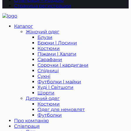
Співпраця – Роздріб
Страница регистрации
Каталог
Жіночий одяг
Блузи
Брюки | Лосини
Костюми
Піжами | Халати
Сарафани
Сорочки | кардигани
Спідниці
Сукні
Футболки | майки
Худі | Світшоти
Шорти
Дитячий одяг
Костюми
Одяг для немовлят
Футболки
Про компанію
Співпраця