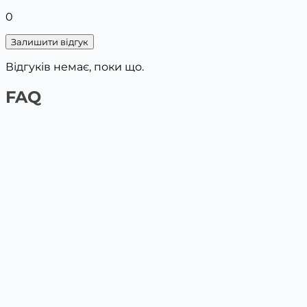
0
Залишити відгук
Відгуків немає, поки що.
FAQ
1️⃣ На сайті платіжною карткою
Обери товар та поклади у кошик, вкажи дані для
доставки. Наступним кроком буде оплата картою.
2️⃣ У відділенні Нової пошти / Укрпошта