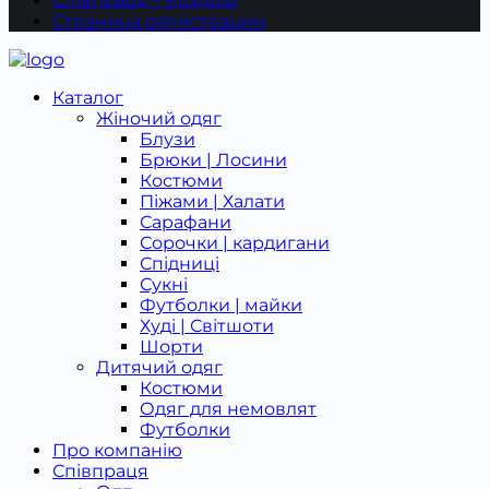
Співпраця – Роздріб
Страница регистрации
Каталог
Жіночий одяг
Блузи
Брюки | Лосини
Костюми
Піжами | Халати
Сарафани
Сорочки | кардигани
Спідниці
Сукні
Футболки | майки
Худі | Світшоти
Шорти
Дитячий одяг
Костюми
Одяг для немовлят
Футболки
Про компанію
Співпраця