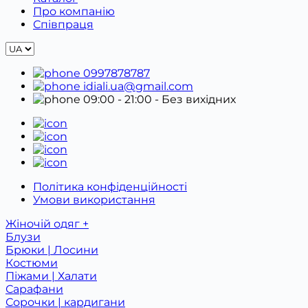
Про компанію
Співпраця
0997878787
idiali.ua@gmail.com
09:00 - 21:00
- Без вихідних
Політика конфіденційності
Умови використання
Жіночій одяг +
Блузи
Брюки | Лосини
Костюми
Піжами | Халати
Сарафани
Сорочки | кардигани