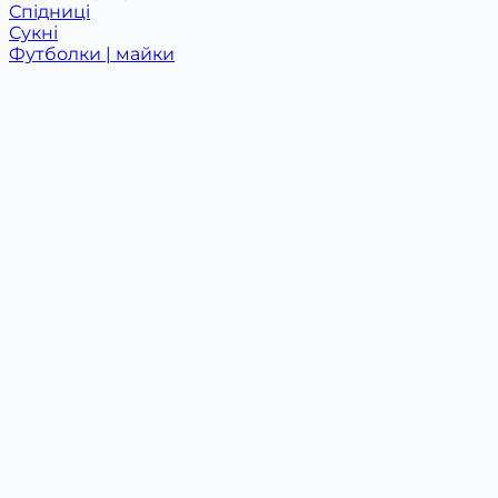
Спідниці
Сукні
Футболки | майки
Худі | Світшоти
Дитячий одяг +
Костюми
Одяг для немовлят
Футболки
Новинки
Розпродаж
Про нас
Співпраця
0997878787
Графік роботи
09:00 - 21-00
Без вихідних