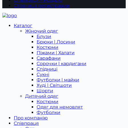
Співпраця – Роздріб
Страница регистрации
Каталог
Жіночий одяг
Блузи
Брюки | Лосини
Костюми
Піжами | Халати
Сарафани
Сорочки | кардигани
Спідниці
Сукні
Футболки | майки
Худі | Світшоти
Шорти
Дитячий одяг
Костюми
Одяг для немовлят
Футболки
Про компанію
Співпраця