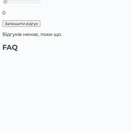
0
Залишити відгук
Відгуків немає, поки що.
FAQ
1️⃣ На сайті платіжною карткою
Обери товар та поклади у кошик, вкажи дані для
доставки. Наступним кроком буде оплата картою.
2️⃣ У відділенні Нової пошти / Укрпошта