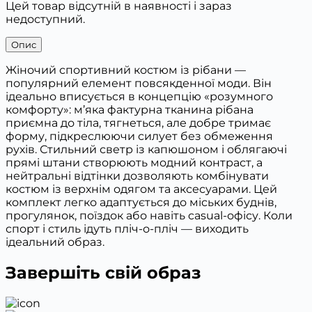
Цей товар відсутній в наявності і зараз
недоступний.
Опис
Жіночий спортивний костюм із рібани —
популярний елемент повсякденної моди. Він
ідеально вписується в концепцію «розумного
комфорту»: м’яка фактурна тканина рібана
приємна до тіла, тягнеться, але добре тримає
форму, підкреслюючи силует без обмеження
рухів. Стильний светр із капюшоном і облягаючі
прямі штани створюють модний контраст, а
нейтральні відтінки дозволяють комбінувати
костюм із верхнім одягом та аксесуарами. Цей
комплект легко адаптується до міських буднів,
прогулянок, поїздок або навіть casual-офісу. Коли
спорт і стиль ідуть пліч-о-пліч — виходить
ідеальний образ.
Завершіть свій образ