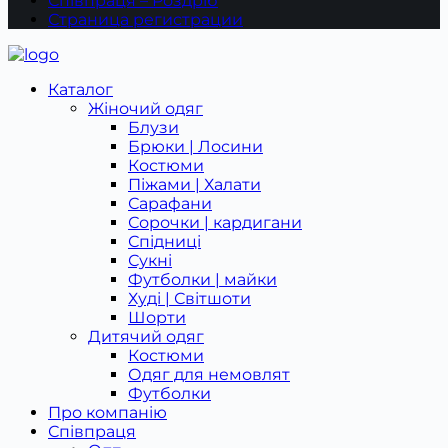
Співпраця – Роздріб
Страница регистрации
Каталог
Жіночий одяг
Блузи
Брюки | Лосини
Костюми
Піжами | Халати
Сарафани
Сорочки | кардигани
Спідниці
Сукні
Футболки | майки
Худі | Світшоти
Шорти
Дитячий одяг
Костюми
Одяг для немовлят
Футболки
Про компанію
Співпраця