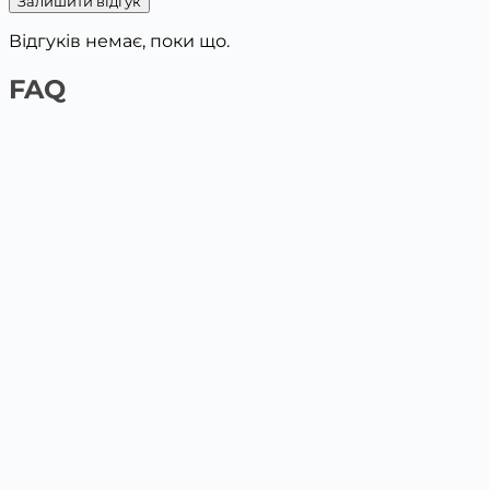
Залишити відгук
Відгуків немає, поки що.
FAQ
1️⃣ На сайті платіжною карткою
Обери товар та поклади у кошик, вкажи дані для
доставки. Наступним кроком буде оплата картою.
2️⃣ У відділенні Нової пошти / Укрпошта
Післяплата у відділенні по факту отримання на