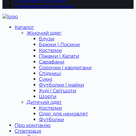
Співпраця – Роздріб
Страница регистрации
Каталог
Жіночий одяг
Блузи
Брюки | Лосини
Костюми
Піжами | Халати
Сарафани
Сорочки | кардигани
Спідниці
Сукні
Футболки | майки
Худі | Світшоти
Шорти
Дитячий одяг
Костюми
Одяг для немовлят
Футболки
Про компанію
Співпраця