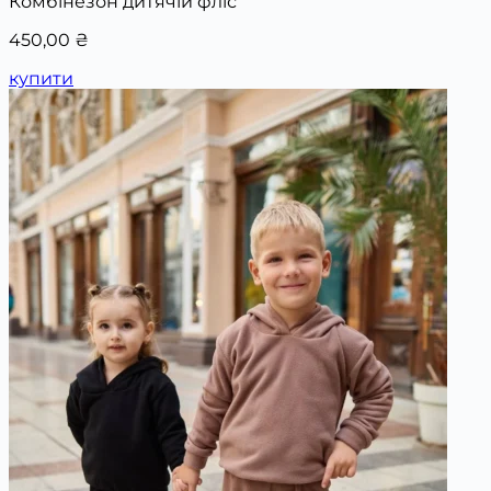
Комбінезон дитячій фліс
450,00
₴
купити