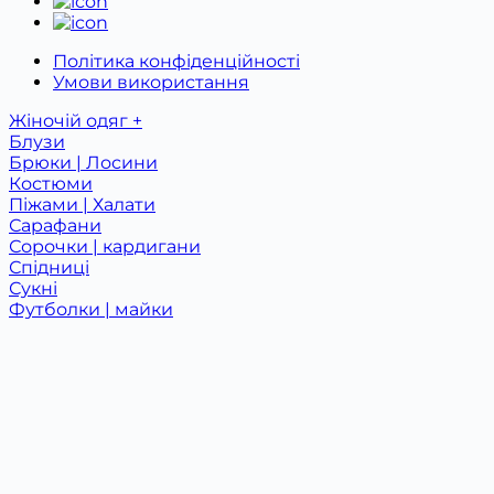
Політика конфіденційності
Умови використання
Жіночій одяг +
Блузи
Брюки | Лосини
Костюми
Піжами | Халати
Сарафани
Сорочки | кардигани
Спідниці
Сукні
Футболки | майки
Худі | Світшоти
Дитячий одяг +
Костюми
Одяг для немовлят
Футболки
Новинки
Розпродаж