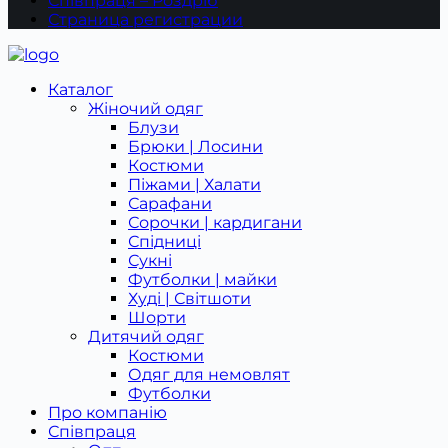
Співпраця – Роздріб
Страница регистрации
Каталог
Жіночий одяг
Блузи
Брюки | Лосини
Костюми
Піжами | Халати
Сарафани
Сорочки | кардигани
Спідниці
Сукні
Футболки | майки
Худі | Світшоти
Шорти
Дитячий одяг
Костюми
Одяг для немовлят
Футболки
Про компанію
Співпраця