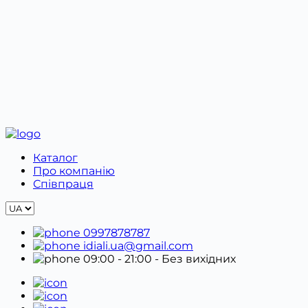
за номером телефону +38 099 787 87 87 або в
Viber. Далі необхідно заповнити Бланк обміну та
повернення.
Відправку належно упакованого товару разом з
бланком необхідно здійснити в оригінальному
пакуванні.
Каталог
Про компанію
Співпраця
0997878787
idiali.ua@gmail.com
09:00 - 21:00
- Без вихідних