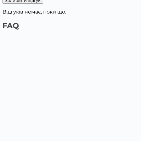
Залишити відгук
Відгуків немає, поки що.
FAQ
1️⃣ На сайті платіжною карткою
Обери товар та поклади у кошик, вкажи дані для
доставки. Наступним кроком буде оплата картою.
2️⃣ У відділенні Нової пошти / Укрпошта
Післяплата у відділенні по факту отримання на