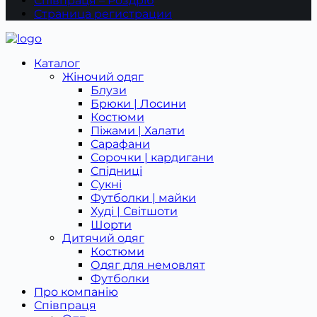
Співпраця – Роздріб
Страница регистрации
Каталог
Жіночий одяг
Блузи
Брюки | Лосини
Костюми
Піжами | Халати
Сарафани
Сорочки | кардигани
Спідниці
Сукні
Футболки | майки
Худі | Світшоти
Шорти
Дитячий одяг
Костюми
Одяг для немовлят
Футболки
Про компанію
Співпраця