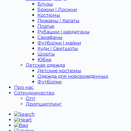
Блузы
Брюки | Лосини
Костюмы
Пижамы | Халаты
Платья
Рубашки | кардиганы
Сарафаны
Футболки | майки
Худи | Свитшоты
Шорты
Юбки
Детская одежда
Детcкие костюмы
Одежда для новорожденных
Футболки
Про нас
Сотрудничество
Опт
Дропшиппинг