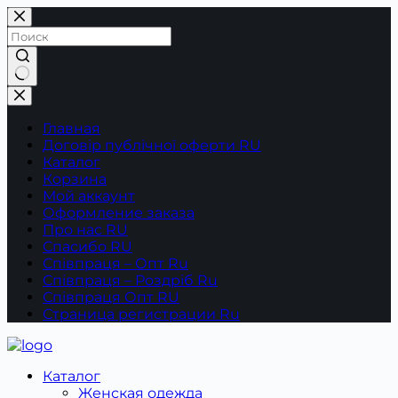
Перейти
к
сути
Ничего
не
найдено
Главная
Договір публічної оферти RU
Каталог
Корзина
Мой аккаунт
Оформление заказа
Про нас RU
Спасибо RU
Співпраця – Опт Ru
Співпраця – Роздріб Ru
Співпраця Опт RU
Страница регистрации Ru
Каталог
Женская одежда