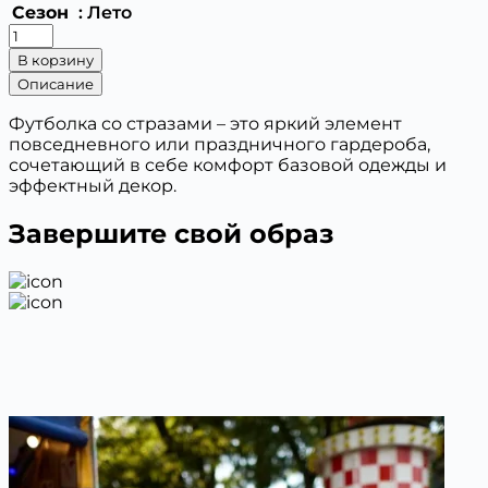
Сезон
: Лето
Количество
товара
В корзину
Футболка
Описание
со
стразами
Футболка со стразами – это яркий элемент
"медвежонок"
повседневного или праздничного гардероба,
830
сочетающий в себе комфорт базовой одежды и
эффектный декор.
Завершите свой образ