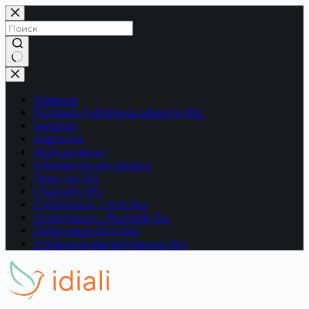
Перейти
к
сути
Ничего
не
найдено
Главная
Договір публічної оферти RU
Каталог
Корзина
Мой аккаунт
Оформление заказа
Про нас RU
Спасибо RU
Співпраця – Опт Ru
Співпраця – Роздріб Ru
Співпраця Опт RU
Страница регистрации Ru