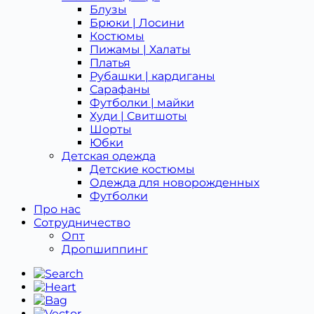
Блузы
Брюки | Лосини
Костюмы
Пижамы | Халаты
Платья
Рубашки | кардиганы
Сарафаны
Футболки | майки
Худи | Свитшоты
Шорты
Юбки
Детская одежда
Детcкие костюмы
Одежда для новорожденных
Футболки
Про нас
Сотрудничество
Опт
Дропшиппинг