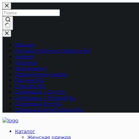
Перейти
к
сути
Ничего
не
найдено
Главная
Договір публічної оферти RU
Каталог
Корзина
Мой аккаунт
Оформление заказа
Про нас RU
Спасибо RU
Співпраця – Опт Ru
Співпраця – Роздріб Ru
Співпраця Опт RU
Страница регистрации Ru
Каталог
Женская одежда