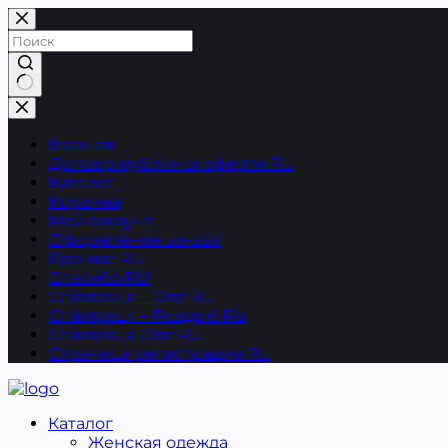
Перейти
к
сути
Ничего
не
найдено
Главная
Договір публічної оферти RU
Каталог
Корзина
Мой аккаунт
Оформление заказа
Про нас RU
Спасибо RU
Співпраця – Опт Ru
Співпраця – Роздріб Ru
Співпраця Опт RU
Страница регистрации Ru
Каталог
Женская одежда