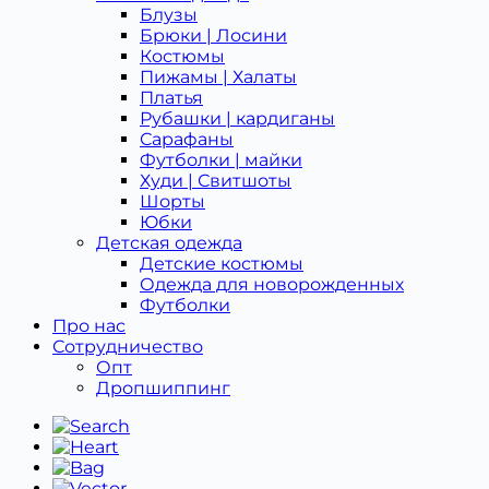
Блузы
Брюки | Лосини
Костюмы
Пижамы | Халаты
Платья
Рубашки | кардиганы
Сарафаны
Футболки | майки
Худи | Свитшоты
Шорты
Юбки
Детская одежда
Детcкие костюмы
Одежда для новорожденных
Футболки
Про нас
Сотрудничество
Опт
Дропшиппинг