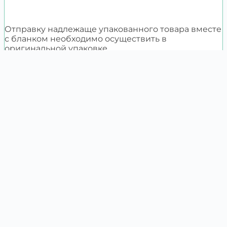
Отправку надлежаще упакованного товара вместе
с бланком необходимо осуществить в
оригинальной упаковке.
Каталог
О компании
Сотрудничество
0997878787
idiali.ua@gmail.com
09:00 - 21:00
- Без выходных