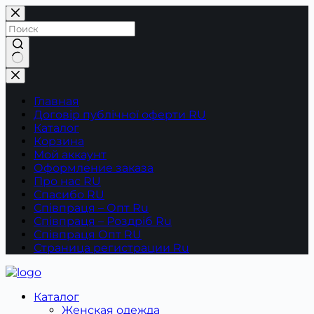
Перейти
к
сути
Ничего
не
найдено
Главная
Договір публічної оферти RU
Каталог
Корзина
Мой аккаунт
Оформление заказа
Про нас RU
Спасибо RU
Співпраця – Опт Ru
Співпраця – Роздріб Ru
Співпраця Опт RU
Страница регистрации Ru
Каталог
Женская одежда