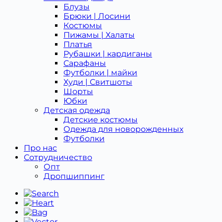
Блузы
Брюки | Лосини
Костюмы
Пижамы | Халаты
Платья
Рубашки | кардиганы
Сарафаны
Футболки | майки
Худи | Свитшоты
Шорты
Юбки
Детская одежда
Детcкие костюмы
Одежда для новорожденных
Футболки
Про нас
Сотрудничество
Опт
Дропшиппинг