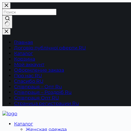
Перейти
к
сути
Ничего
не
найдено
Главная
Договір публічної оферти RU
Каталог
Корзина
Мой аккаунт
Оформление заказа
Про нас RU
Спасибо RU
Співпраця – Опт Ru
Співпраця – Роздріб Ru
Співпраця Опт RU
Страница регистрации Ru
Каталог
Женская одежда