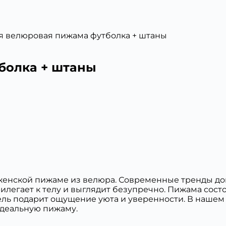
я велюровая пижама футболка + штаны
болка + штаны
 о женской пижаме из велюра. Современные тренды 
легает к телу и выглядит безупречно. Пижама сост
одель подарит ощущение уюта и уверенности. В наше
идеальную пижаму.