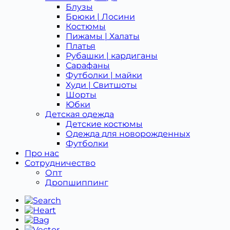
Блузы
Брюки | Лосини
Костюмы
Пижамы | Халаты
Платья
Рубашки | кардиганы
Сарафаны
Футболки | майки
Худи | Свитшоты
Шорты
Юбки
Детская одежда
Детcкие костюмы
Одежда для новорожденных
Футболки
Про нас
Сотрудничество
Опт
Дропшиппинг