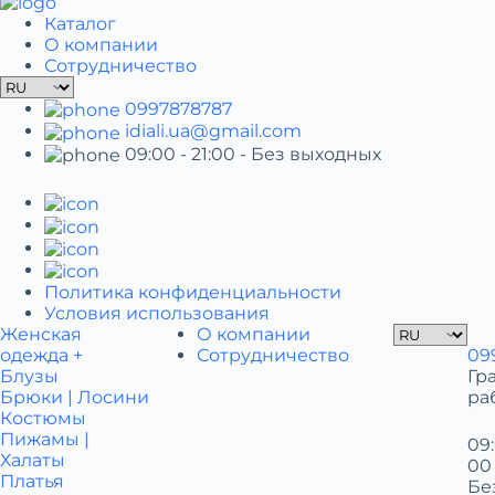
Каталог
О компании
Сотрудничество
0997878787
idiali.ua@gmail.com
09:00 - 21:00
- Без выходных
Политика конфиденциальности
Условия использования
Женская
О компании
одежда +
Сотрудничество
09
Блузы
Гр
Брюки | Лосини
ра
Костюмы
Пижамы |
09:
Халаты
00
Платья
Бе