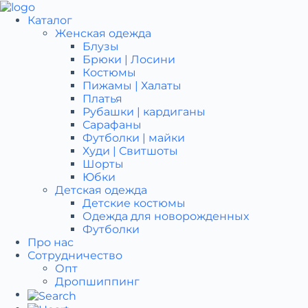
Перейти
к
Каталог
сути
Женская одежда
Блузы
Брюки | Лосини
Костюмы
Пижамы | Халаты
Платья
Рубашки | кардиганы
Сарафаны
Футболки | майки
Худи | Свитшоты
Шорты
Юбки
Детская одежда
Детcкие костюмы
Одежда для новорожденных
Футболки
Про нас
Сотрудничество
Опт
Дропшиппинг