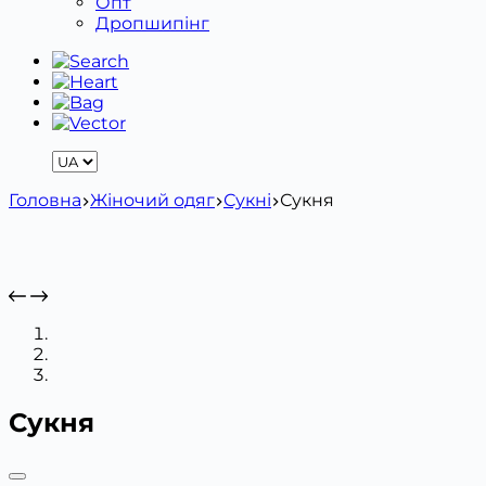
Опт
Дропшипінг
Головна
Жіночий одяг
Сукні
Сукня
Сукня