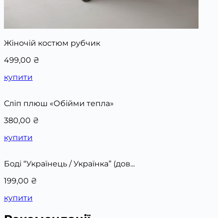
Жіночій костюм рубчик
499,00
₴
купити
Сліп плюш «Обійми тепла»
380,00
₴
купити
Боді “Українець / Українка” (дов...
199,00
₴
купити