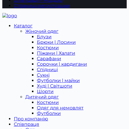
Співпраця – Роздріб
Страница регистрации
Каталог
Жіночий одяг
Блузи
Брюки | Лосини
Костюми
Піжами | Халати
Сарафани
Сорочки | кардигани
Спідниці
Сукні
Футболки | майки
Худі | Світшоти
Шорти
Дитячий одяг
Костюми
Одяг для немовлят
Футболки
Про компанію
Співпраця