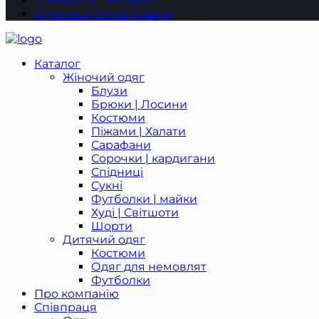
Співпраця – Роздріб
Страница регистрации
Каталог
Жіночий одяг
Блузи
Брюки | Лосини
Костюми
Піжами | Халати
Сарафани
Сорочки | кардигани
Спідниці
Сукні
Футболки | майки
Худі | Світшоти
Шорти
Дитячий одяг
Костюми
Одяг для немовлят
Футболки
Про компанію
Співпраця